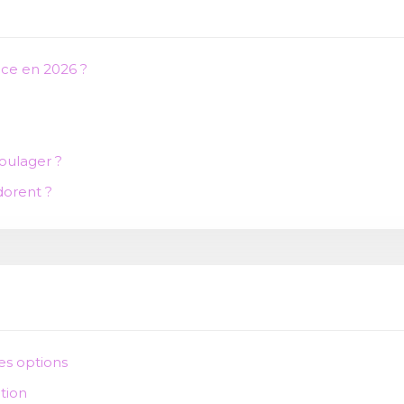
ce en 2026 ?
oulager ?
dorent ?
res options
tion