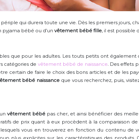
périple qui durera toute une vie. Dès les premiers jours, cha
 d’un pyjama bébé ou d’un
vêtement bébé fille
, il est possibl
es que pour les adultes. Les touts petits ont également dr
urs catégories de
vêtement bébé de naissance
. Des effets 
e certain de faire le choix des bons articles et de les paye
êtement bébé naissance
que vous recherchez, puis, visitez
 un
vêtement bébé
pas cher, et ainsi bénéficier des meilleu
atifs de prix quant à eux procèdent à la comparaison de de
s sur lesquels vous en trouverez en fonction du contenu d
coup plus explicites sur les caractéristiques des produit