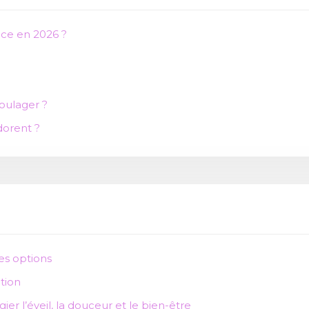
ce en 2026 ?
oulager ?
dorent ?
res options
tion
er l’éveil, la douceur et le bien-être