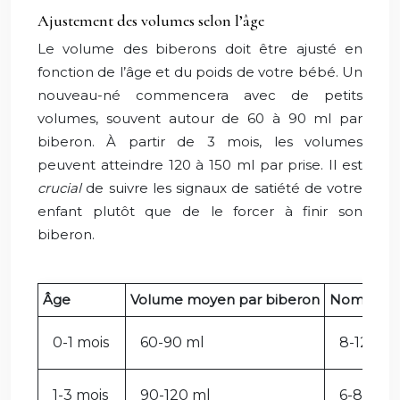
Ajustement des volumes selon l’âge
Le volume des biberons doit être ajusté en
fonction de l’âge et du poids de votre bébé. Un
nouveau-né commencera avec de petits
volumes, souvent autour de 60 à 90 ml par
biberon. À partir de 3 mois, les volumes
peuvent atteindre 120 à 150 ml par prise. Il est
crucial
de suivre les signaux de satiété de votre
enfant plutôt que de le forcer à finir son
biberon.
Âge
Volume moyen par biberon
Nombre de
0-1 mois
60-90 ml
8-12
1-3 mois
90-120 ml
6-8