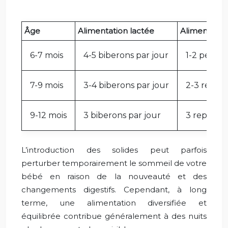
Âge
Alimentation lactée
Alimentation
6-7 mois
4-5 biberons par jour
1-2 petite
7-9 mois
3-4 biberons par jour
2-3 repas 
9-12 mois
3 biberons par jour
3 repas sol
L’introduction des solides peut parfois
perturber temporairement le sommeil de votre
bébé en raison de la nouveauté et des
changements digestifs. Cependant, à long
terme, une alimentation diversifiée et
équilibrée contribue généralement à des nuits